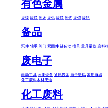
有色金属
废镍
废镁
废汞
废钴
废镁
废钾
废钡
废钙
备品
泵件
轴承
阀门
紧固件
链传动
模具
量具量仪
磨料
废电子
电动工具
照明设备
通讯设备
电子数码
家用电器
化工废料
木材
废油
化工废料