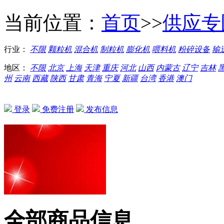
当前位置：
首页
>>
供应专
行业：
不限
颗粒机
混合机
制粒机
膨化机
喂料机
粉碎设备
输
地区：
不限
北京
上海
天津
重庆
河北
山西
内蒙古
辽宁
吉林
州
云南
西藏
陕西
甘肃
青海
宁夏
新疆
台湾
香港
澳门
登录
免费注册
发布信息
全部商品信息