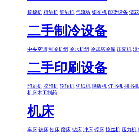
梳棉机
粗纱机
细纱机
气流纺
织布机
印染设备
清花
二手制冷设备
中央空调
制冷机组
冷水机组
冷却塔冷库
压缩机
溴
二手印刷设备
印刷机
胶印机
轮转机
切纸机
晒版机
订书机
捆书机
机床
木工
制药
机床
车床
铣床
刨床
磨床
钻床
冲床
镗床
拉丝机
压力机