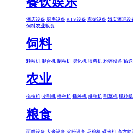
餐饮娱乐
酒店设备
厨房设备
KTV设备
宾馆设备
婚庆酒吧设
饲料
农业
粮食
饲料
颗粒机
混合机
制粒机
膨化机
喂料机
粉碎设备
输送
农业
拖拉机
收割机
播种机
插秧机
耕整机
割草机
脱粒机
粮食
面粉设备
大米设备
淀粉设备
吸粮机
碾米机
高方筛