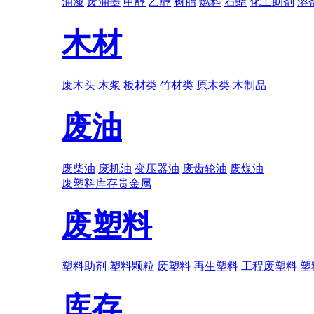
油漆
废油墨
甲醇
乙醇
树脂
燃料
石蜡
化工助剂
溶
木材
废木头
木浆
板材类
竹材类
原木类
木制品
废油
废柴油
废机油
变压器油
废齿轮油
废煤油
废塑料
库存
贵金属
废塑料
塑料助剂
塑料颗粒
废塑料
再生塑料
工程废塑料
塑
库存