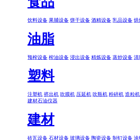
食品
饮料设备
果脯设备
饼干设备
酒精设备
乳品设备
烘
油脂
预榨设备
榨油设备
浸出设备
精炼设备
蒸炒设备
清
塑料
注塑机
挤出机
吹膜机
压延机
吹瓶机
粉碎机
造粒机
建材
石油
仪器
建材
砖瓦设备
石材设备
玻璃设备
陶瓷设备
制钉设备
涂