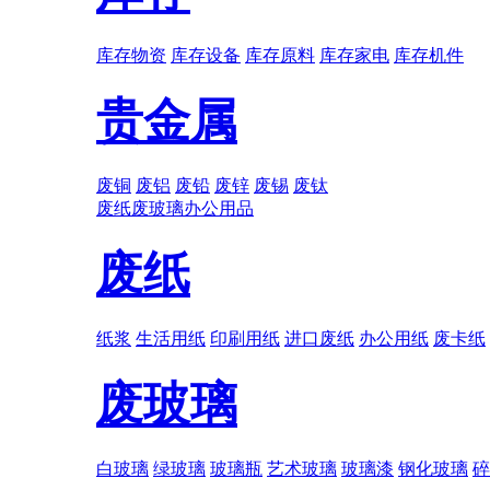
库存物资
库存设备
库存原料
库存家电
库存机件
贵金属
废铜
废铝
废铅
废锌
废锡
废钛
废纸
废玻璃
办公用品
废纸
纸浆
生活用纸
印刷用纸
进口废纸
办公用纸
废卡纸
废玻璃
白玻璃
绿玻璃
玻璃瓶
艺术玻璃
玻璃漆
钢化玻璃
碎