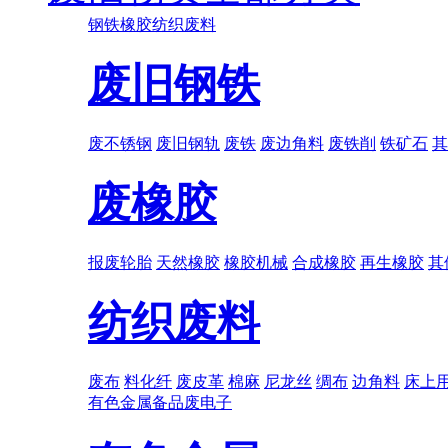
钢铁
橡胶
纺织废料
废旧钢铁
废不锈钢
废旧钢轨
废铁
废边角料
废铁削
铁矿石
其
废橡胶
报废轮胎
天然橡胶
橡胶机械
合成橡胶
再生橡胶
其
纺织废料
废布
料化纤
废皮革
棉麻
尼龙丝
绸布
边角料
床上
有色金属
备品
废电子