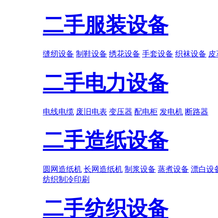
二手服装设备
缝纫设备
制鞋设备
绣花设备
手套设备
织袜设备
皮
二手电力设备
电线电缆
废旧电表
变压器
配电柜
发电机
断路器
二手造纸设备
圆网造纸机
长网造纸机
制浆设备
蒸煮设备
漂白设
纺织
制冷
印刷
二手纺织设备