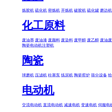
炼胶机
硫化机
密炼机
开炼机
破胶机
硫化罐
磨边机
化工原料
废油墨
废油漆
废颜料
废染料
废甲醇
废乙醇
废油废
陶瓷
电动机
注塑机
陶瓷
球磨机
压滤机
柱塞泵
练泥机
陶瓷窑炉
筛分设备
给
电动机
交流电动机
直流电动机
减速电机
变速电机
伺服电