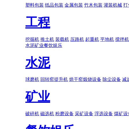
塑料包装
纸品包装
金属包装
竹木包装
灌装机械
打
工程
挖掘机
推土机
装载机
压路机
起重机
平地机
搅拌机
水泥
矿业
餐饮娱乐
水泥
球磨机
回转窑提升机
烘干窑煅烧设备
除尘设备
减
矿业
破碎机
磁选机
粉磨设备
采矿设备
浮选设备
煤矿设